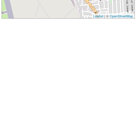
Leaflet
| ©
OpenStreetMap