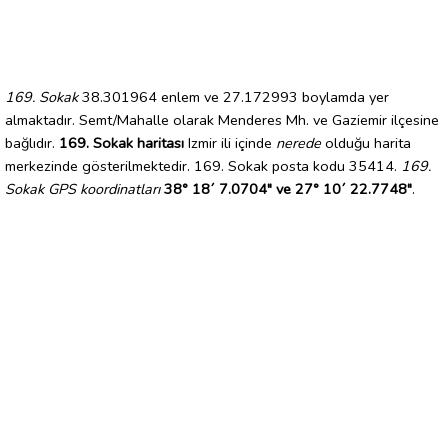
169. Sokak
38.301964 enlem ve 27.172993 boylamda yer
almaktadır. Semt/Mahalle olarak Menderes Mh. ve Gaziemir ilçesine
bağlıdır.
169. Sokak haritası
Izmir ili içinde
nerede
olduğu harita
merkezinde gösterilmektedir. 169. Sokak posta kodu 35414.
169.
Sokak GPS koordinatları
38° 18´ 7.0704" ve 27° 10´ 22.7748"
.