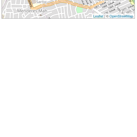
Leaflet
| ©
OpenStreetMap