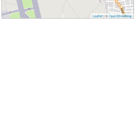
Leaflet
| ©
OpenStreetMap