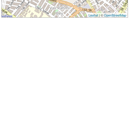
Leaflet
| ©
OpenStreetMap