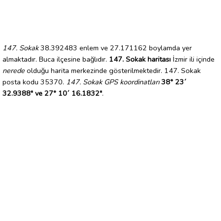
147. Sokak
38.392483 enlem ve 27.171162 boylamda yer
almaktadır. Buca ilçesine bağlıdır.
147. Sokak haritası
İzmir ili içinde
nerede
olduğu harita merkezinde gösterilmektedir. 147. Sokak
posta kodu 35370.
147. Sokak GPS koordinatları
38° 23´
32.9388" ve 27° 10´ 16.1832"
.