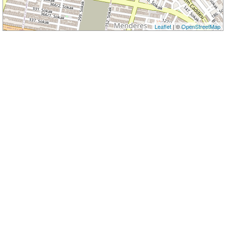
Leaflet
| ©
OpenStreetMap