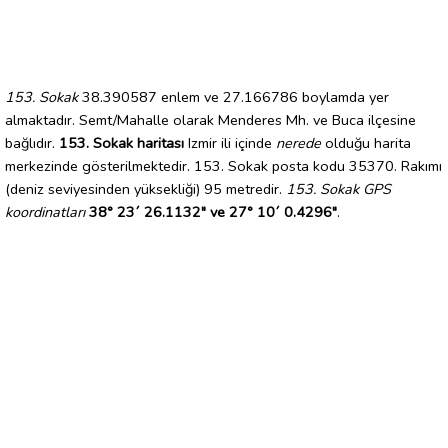
153. Sokak
38.390587 enlem ve 27.166786 boylamda yer
almaktadır. Semt/Mahalle olarak Menderes Mh. ve Buca ilçesine
bağlıdır.
153. Sokak haritası
Izmir ili içinde
nerede
olduğu harita
merkezinde gösterilmektedir. 153. Sokak posta kodu 35370. Rakımı
(deniz seviyesinden yüksekliği) 95 metredir.
153. Sokak GPS
koordinatları
38° 23´ 26.1132" ve 27° 10´ 0.4296"
.