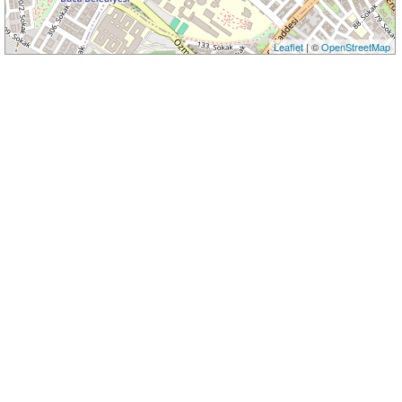
Leaflet
| ©
OpenStreetMap