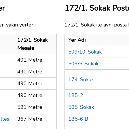
er
172/1. Sokak Pos
n yakın yerler:
172/1. Sokak ile aynı posta 
172/1. Sokak
Yer Adı
Mesafe
509/10. Sokak
402 Metre
509/5. Sokak
490 Metre
174. Sokak
490 Metre
490 Metre
185-2
591 Metre
505. Sokak
ltesi
367 Metre
185-6 B