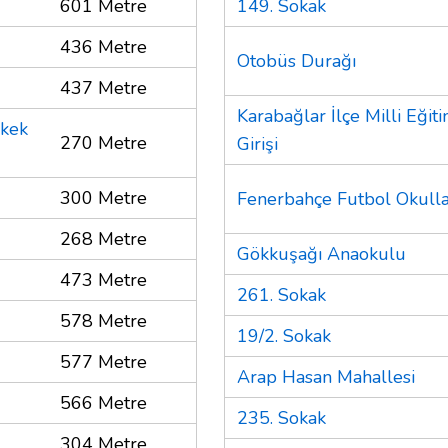
601 Metre
149. Sokak
436 Metre
Otobüs Durağı
437 Metre
Karabağlar İlçe Milli Eğ
rkek
270 Metre
Girişi
300 Metre
Fenerbahçe Futbol Okulla
268 Metre
Gökkuşağı Anaokulu
473 Metre
261. Sokak
578 Metre
19/2. Sokak
577 Metre
Arap Hasan Mahallesi
566 Metre
235. Sokak
304 Metre