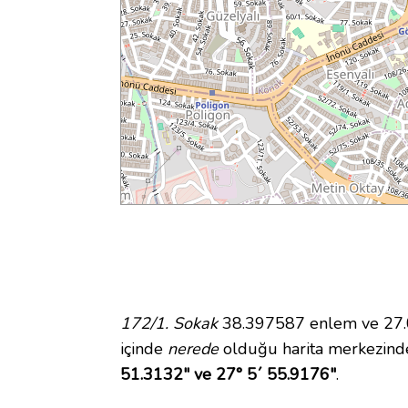
172/1. Sokak
38.397587 enlem ve 27.09
içinde
nerede
olduğu harita merkezinde
51.3132" ve 27° 5´ 55.9176"
.