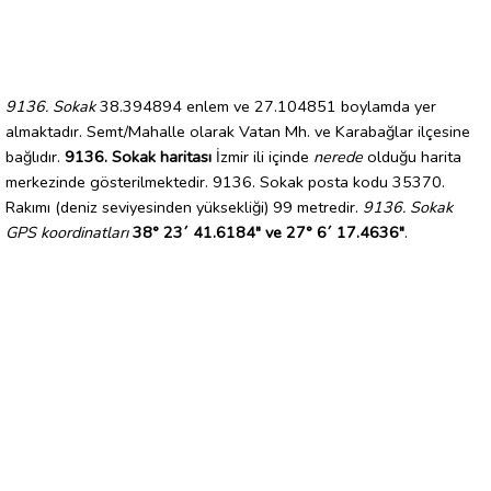
9136. Sokak
38.394894 enlem ve 27.104851 boylamda yer
almaktadır. Semt/Mahalle olarak Vatan Mh. ve Karabağlar ilçesine
bağlıdır.
9136. Sokak haritası
İzmir ili içinde
nerede
olduğu harita
merkezinde gösterilmektedir. 9136. Sokak posta kodu 35370.
Rakımı (deniz seviyesinden yüksekliği) 99 metredir.
9136. Sokak
GPS koordinatları
38° 23´ 41.6184" ve 27° 6´ 17.4636"
.