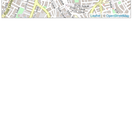
Leaflet
| ©
OpenStreetMap