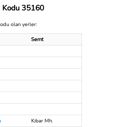
a Kodu 35160
kodu olan yerler:
Semt
ı
Kibar Mh.