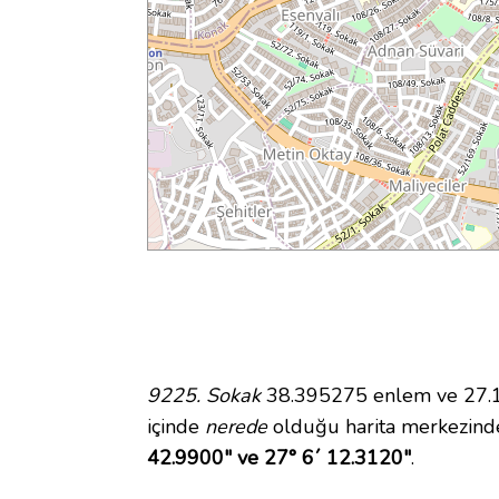
9225. Sokak
38.395275 enlem ve 27.10
içinde
nerede
olduğu harita merkezind
42.9900" ve 27° 6´ 12.3120"
.