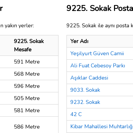
r
9225. Sokak Post
n yakın yerler:
9225. Sokak ile aynı posta 
9225. Sokak
Yer Adı
Mesafe
Yeşilyurt Güven Camii
591 Metre
Ali Fuat Cebesoy Parkı
568 Metre
Aşıklar Caddesi
596 Metre
9033. Sokak
505 Metre
9232. Sokak
581 Metre
42 C
Kibar Mahallesi Muhtarlığ
586 Metre