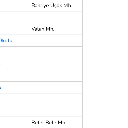
Bahriye Üçok Mh.
Vatan Mh.
Okulu
i
u
Refet Bele Mh.