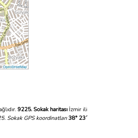
 ©
OpenStreetMap
ğlıdır.
9225. Sokak haritası
İzmir ili
5. Sokak GPS koordinatları
38° 23´