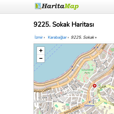
9225. Sokak Haritası
İzmir
›
Karabağlar
›
9225. Sokak
»
+
−