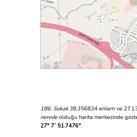
186. Sokak
38.356834 enlem ve 27.131
nerede
olduğu harita merkezinde göste
27° 7´ 51.7476"
.