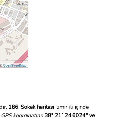
 ©
OpenStreetMap
dır.
186. Sokak haritası
İzmir ili içinde
GPS koordinatları
38° 21´ 24.6024" ve