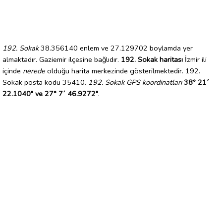
192. Sokak
38.356140 enlem ve 27.129702 boylamda yer
almaktadır. Gaziemir ilçesine bağlıdır.
192. Sokak haritası
İzmir ili
içinde
nerede
olduğu harita merkezinde gösterilmektedir. 192.
Sokak posta kodu 35410.
192. Sokak GPS koordinatları
38° 21´
22.1040" ve 27° 7´ 46.9272"
.