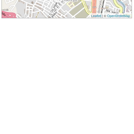
Leaflet
| ©
OpenStreetMap