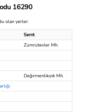
Kodu 16290
du olan yerler:
Semt
Zümrütevler Mh.
Değirmenlikızık Mh.
rlığı