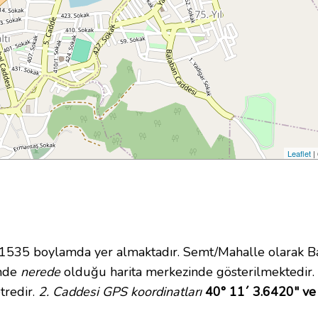
Leaflet
|
35 boylamda yer almaktadır. Semt/Mahalle olarak Bağla
inde
nerede
olduğu harita merkezinde gösterilmektedir.
tredir.
2. Caddesi GPS koordinatları
40° 11´ 3.6420" ve