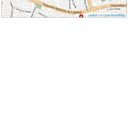
Leaflet
| ©
OpenStreetMap