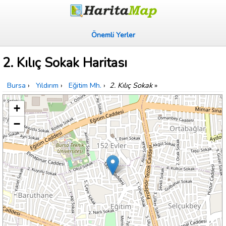
Önemli Yerler
2. Kılıç Sokak Haritası
Bursa
›
Yıldırım
›
Eğitim Mh.
›
2. Kılıç Sokak
»
+
−