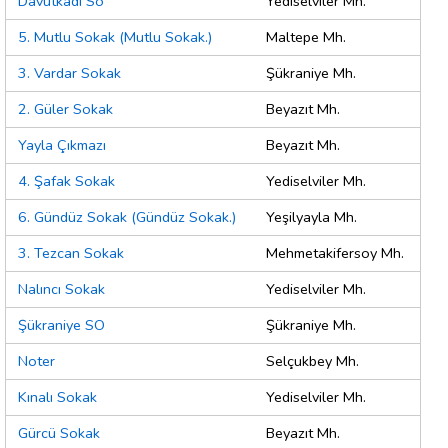
Davutkadı So
Yediselviler Mh.
5. Mutlu Sokak (Mutlu Sokak.)
Maltepe Mh.
3. Vardar Sokak
Şükraniye Mh.
2. Güler Sokak
Beyazıt Mh.
Yayla Çıkmazı
Beyazıt Mh.
4. Şafak Sokak
Yediselviler Mh.
6. Gündüz Sokak (Gündüz Sokak.)
Yeşilyayla Mh.
3. Tezcan Sokak
Mehmetakifersoy Mh.
Nalıncı Sokak
Yediselviler Mh.
Şükraniye SO
Şükraniye Mh.
Noter
Selçukbey Mh.
Kınalı Sokak
Yediselviler Mh.
Gürcü Sokak
Beyazıt Mh.