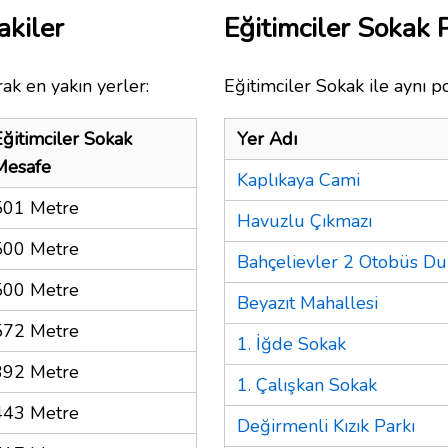
akiler
Eğitimciler Sokak
ak en yakın yerler:
Eğitimciler Sokak ile aynı p
Eğitimciler Sokak
Yer Adı
Mesafe
Kaplıkaya Cami
501 Metre
Havuzlu Çıkmazı
500 Metre
Bahçelievler 2 Otobüs Du
500 Metre
Beyazıt Mahallesi
572 Metre
1. İğde Sokak
392 Metre
1. Çalışkan Sokak
443 Metre
Değirmenli Kızık Parkı