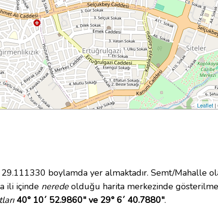
Leaflet
|
9.111330 boylamda yer almaktadır. Semt/Mahalle olara
 ili içinde
nerede
olduğu harita merkezinde gösterilmek
ları
40° 10´ 52.9860" ve 29° 6´ 40.7880"
.