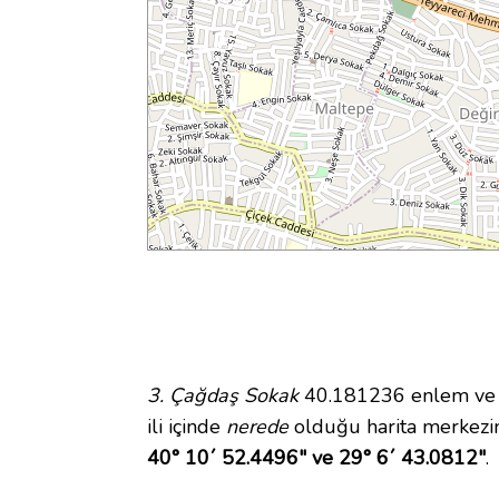
3. Çağdaş Sokak
40.181236 enlem ve 29
ili içinde
nerede
olduğu harita merkezi
40° 10´ 52.4496" ve 29° 6´ 43.0812"
.