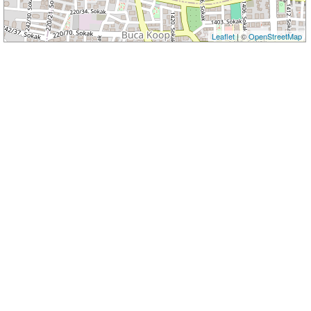
Leaflet
| ©
OpenStreetMap