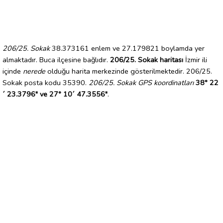
206/25. Sokak
38.373161 enlem ve 27.179821 boylamda yer
almaktadır. Buca ilçesine bağlıdır.
206/25. Sokak haritası
İzmir ili
içinde
nerede
olduğu harita merkezinde gösterilmektedir. 206/25.
Sokak posta kodu 35390.
206/25. Sokak GPS koordinatları
38° 22
´ 23.3796" ve 27° 10´ 47.3556"
.