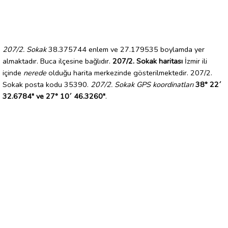
207/2. Sokak
38.375744 enlem ve 27.179535 boylamda yer
almaktadır. Buca ilçesine bağlıdır.
207/2. Sokak haritası
İzmir ili
içinde
nerede
olduğu harita merkezinde gösterilmektedir. 207/2.
Sokak posta kodu 35390.
207/2. Sokak GPS koordinatları
38° 22´
32.6784" ve 27° 10´ 46.3260"
.