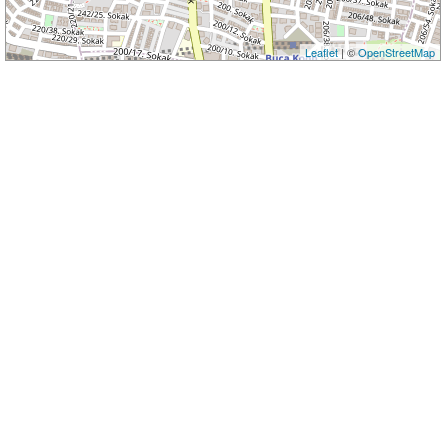
Leaflet
| ©
OpenStreetMap