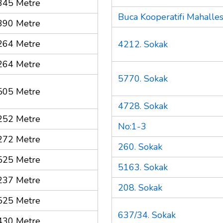
345 Metre
Buca Kooperatifi Mahalles
390 Metre
264 Metre
4212. Sokak
264 Metre
5770. Sokak
505 Metre
4728. Sokak
252 Metre
No:1-3
272 Metre
260. Sokak
525 Metre
5163. Sokak
237 Metre
208. Sokak
525 Metre
637/34. Sokak
430 Metre