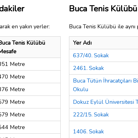
dakiler
Buca Tenis Külüb
arak en yakın yerler:
Buca Tenis Külübü ile aynı 
Buca Tenis Külübü
Yer Adı
Mesafe
637/40. Sokak
351 Metre
2461. Sokak
470 Metre
Buca Tütün İhracatçıları Bi
376 Metre
Okulu
579 Metre
Dokuz Eylül Üniversitesi 
579 Metre
222/15. Sokak
544 Metre
1406. Sokak