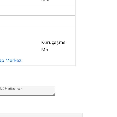
Kuruçeşme
Mh.
/ap Merkez