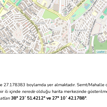
Leaflet
|
27.178383 boylamda yer almaktadır. Semt/Mahalle ola
ir ili içinde
nerede
olduğu harita merkezinde gösterilm
tları
38° 23´ 51.4212" ve 27° 10´ 42.1788"
.