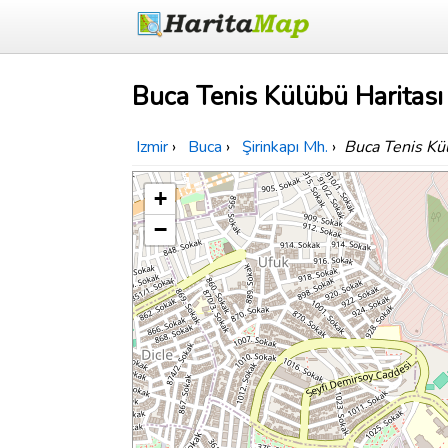
Buca Tenis Külübü Haritası
Izmir
›
Buca
›
Şirinkapı Mh.
›
Buca Tenis Kü
+
−