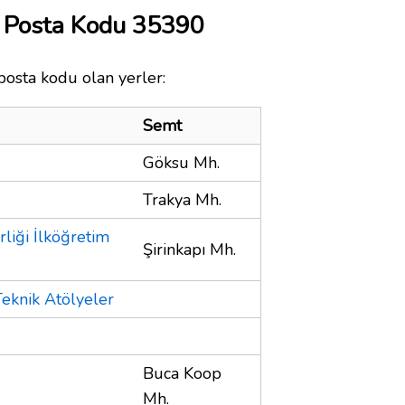
ü Posta Kodu 35390
posta kodu olan yerler:
Semt
Göksu Mh.
Trakya Mh.
rliği İlköğretim
Şirinkapı Mh.
Teknik Atölyeler
Buca Koop
Mh.