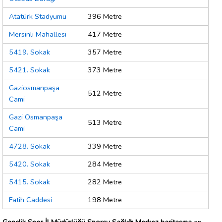
Atatürk Stadyumu
396 Metre
Mersinli Mahallesi
417 Metre
5419. Sokak
357 Metre
5421. Sokak
373 Metre
Gaziosmanpaşa
512 Metre
Cami
Gazi Osmanpaşa
513 Metre
Cami
4728. Sokak
339 Metre
5420. Sokak
284 Metre
5415. Sokak
282 Metre
Fatih Caddesi
198 Metre
Gençlik Spor İl Müdürlüğü Sporcu Sağlığı Merkez haritasına
en