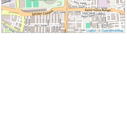
Leaflet
| ©
OpenStreetMap