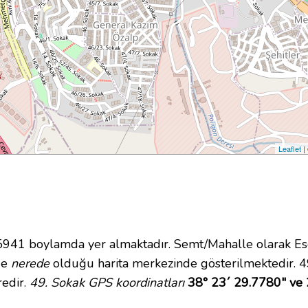
Leaflet
|
41 boylamda yer almaktadır. Semt/Mahalle olarak Ese
nde
nerede
olduğu harita merkezinde gösterilmektedir. 4
redir.
49. Sokak GPS koordinatları
38° 23´ 29.7780" ve 