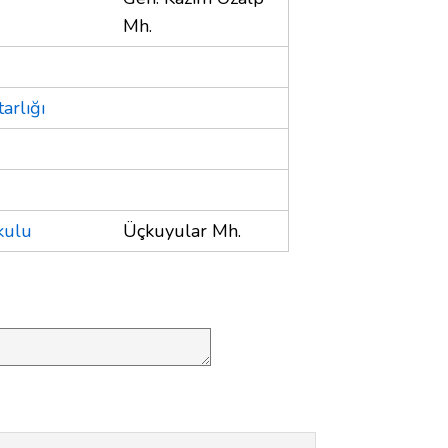
Mh.
arlığı
kulu
Üçkuyular Mh.