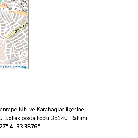
 ©
OpenStreetMap
ntepe Mh. ve Karabağlar ilçesine
9. Sokak posta kodu 35140. Rakımı
27° 4´ 33.3876"
.