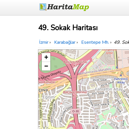
49. Sokak Haritası
İzmir
›
Karabağlar
›
Esentepe Mh.
›
49. So
+
−