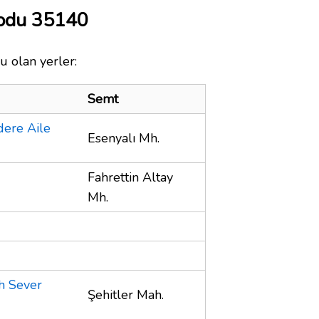
Kodu 35140
u olan yerler:
Semt
dere Aile
Esenyalı Mh.
Fahrettin Altay
Mh.
h Sever
Şehitler Mah.