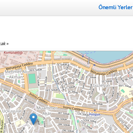
Önemli Yerler
kak
»