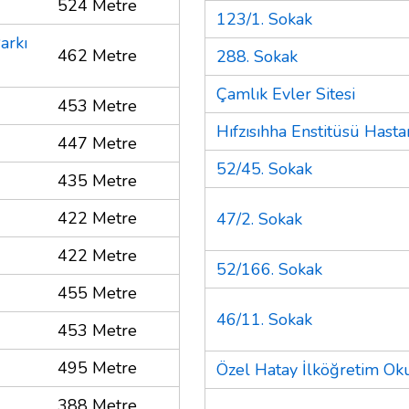
524 Metre
123/1. Sokak
arkı
462 Metre
288. Sokak
Çamlık Evler Sitesi
453 Metre
Hıfzısıhha Enstitüsü Hasta
447 Metre
52/45. Sokak
435 Metre
422 Metre
47/2. Sokak
422 Metre
52/166. Sokak
455 Metre
46/11. Sokak
453 Metre
495 Metre
Özel Hatay İlköğretim Ok
388 Metre