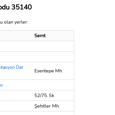
Kodu 35140
u olan yerler:
Semt
litasyon Dal
Esentepe Mh.
kı
52/75. Sk
Şehitler Mh.