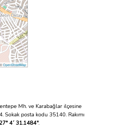
 ©
OpenStreetMap
ntepe Mh. ve Karabağlar ilçesine
4. Sokak posta kodu 35140. Rakımı
27° 4´ 31.1484"
.