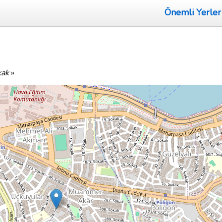
Önemli Yerler
kak
»