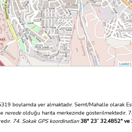
Leaflet
|
19 boylamda yer almaktadır. Semt/Mahalle olarak Ese
nde
nerede
olduğu harita merkezinde gösterilmektedir. 7
redir.
74. Sokak GPS koordinatları
38° 23´ 32.4852" ve 