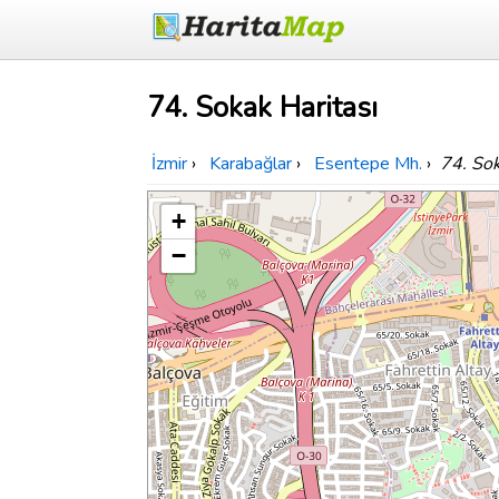
74. Sokak Haritası
İzmir
›
Karabağlar
›
Esentepe Mh.
›
74. So
+
−