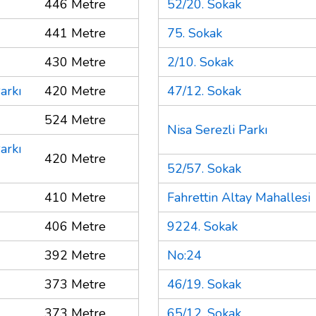
446 Metre
52/20. Sokak
441 Metre
75. Sokak
430 Metre
2/10. Sokak
arkı
420 Metre
47/12. Sokak
524 Metre
Nisa Serezli Parkı
arkı
420 Metre
52/57. Sokak
410 Metre
Fahrettin Altay Mahallesi
406 Metre
9224. Sokak
392 Metre
No:24
373 Metre
46/19. Sokak
373 Metre
65/12. Sokak