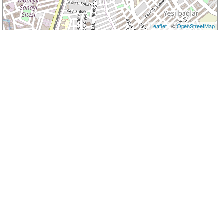
Leaflet
| ©
OpenStreetMap