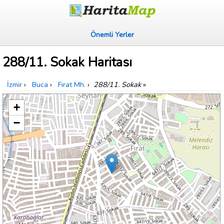
Önemli Yerler
288/11. Sokak Haritası
İzmir
›
Buca
›
Fırat Mh.
›
288/11. Sokak
»
+
−