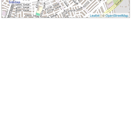
Leaflet
| ©
OpenStreetMap