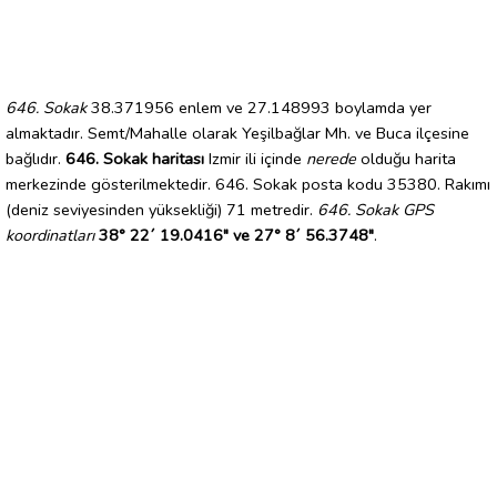
646. Sokak
38.371956 enlem ve 27.148993 boylamda yer
almaktadır. Semt/Mahalle olarak Yeşilbağlar Mh. ve Buca ilçesine
bağlıdır.
646. Sokak haritası
Izmir ili içinde
nerede
olduğu harita
merkezinde gösterilmektedir. 646. Sokak posta kodu 35380. Rakımı
(deniz seviyesinden yüksekliği) 71 metredir.
646. Sokak GPS
koordinatları
38° 22´ 19.0416" ve 27° 8´ 56.3748"
.