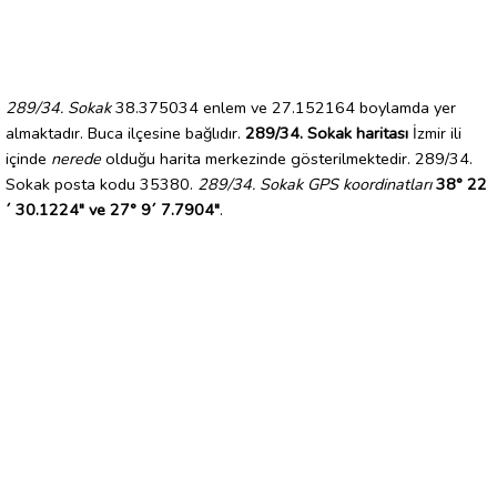
289/34. Sokak
38.375034 enlem ve 27.152164 boylamda yer
almaktadır. Buca ilçesine bağlıdır.
289/34. Sokak haritası
İzmir ili
içinde
nerede
olduğu harita merkezinde gösterilmektedir. 289/34.
Sokak posta kodu 35380.
289/34. Sokak GPS koordinatları
38° 22
´ 30.1224" ve 27° 9´ 7.7904"
.