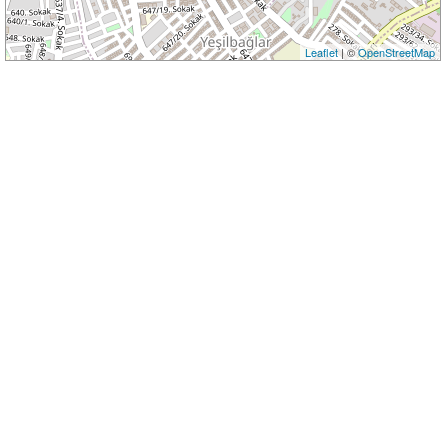
Leaflet
| ©
OpenStreetMap