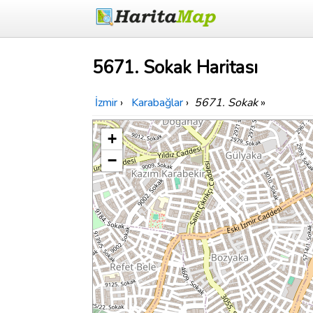
5671. Sokak Haritası
İzmir
›
Karabağlar
›
5671. Sokak
»
+
−