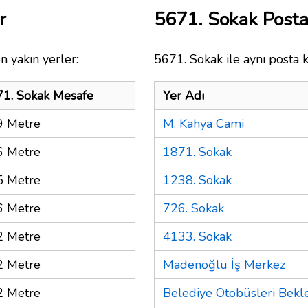
r
5671. Sokak Post
n yakın yerler:
5671. Sokak ile aynı posta 
1. Sokak Mesafe
Yer Adı
9 Metre
M. Kahya Cami
6 Metre
1871. Sokak
5 Metre
1238. Sokak
6 Metre
726. Sokak
2 Metre
4133. Sokak
2 Metre
Madenoğlu İş Merkez
2 Metre
Belediye Otobüsleri Bekl