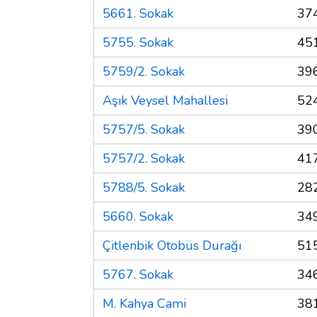
5661. Sokak
37
5755. Sokak
45
5759/2. Sokak
39
Aşık Veysel Mahallesi
52
5757/5. Sokak
39
5757/2. Sokak
41
5788/5. Sokak
28
5660. Sokak
34
Çitlenbik Otobüs Durağı
51
5767. Sokak
34
M. Kahya Cami
38