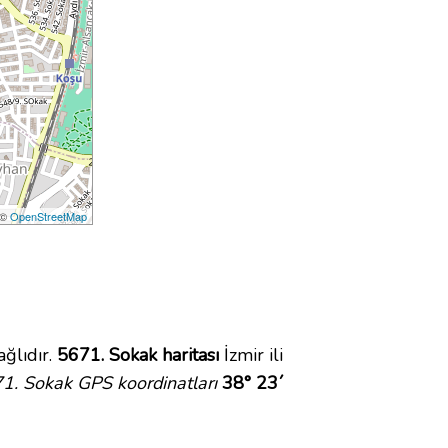
 ©
OpenStreetMap
ğlıdır.
5671. Sokak haritası
İzmir ili
1. Sokak GPS koordinatları
38° 23´