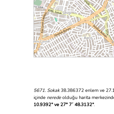
5671. Sokak
38.386372 enlem ve 27.13
içinde
nerede
olduğu harita merkezind
10.9392" ve 27° 7´ 48.3132"
.