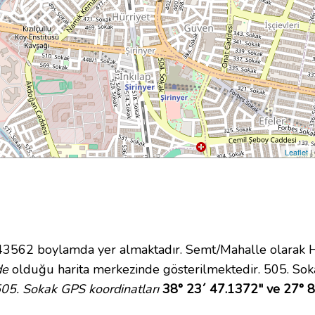
Leaflet
|
62 boylamda yer almaktadır. Semt/Mahalle olarak Hürr
de
olduğu harita merkezinde gösterilmektedir. 505. Sok
05. Sokak GPS koordinatları
38° 23´ 47.1372" ve 27° 