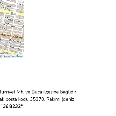
 ©
OpenStreetMap
iyet Mh. ve Buca ilçesine bağlıdır.
ak posta kodu 35370. Rakımı (deniz
8´ 36.8232"
.