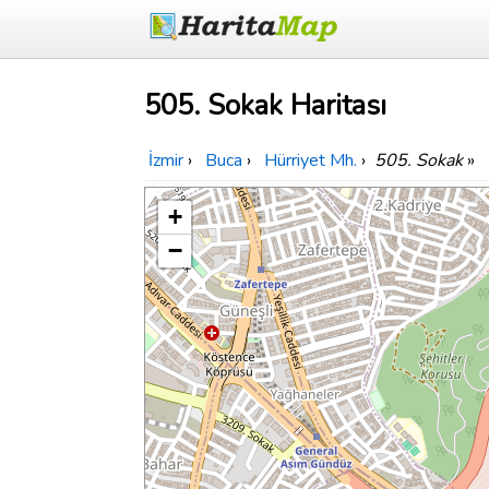
505. Sokak Haritası
İzmir
›
Buca
›
Hürriyet Mh.
›
505. Sokak
»
+
−