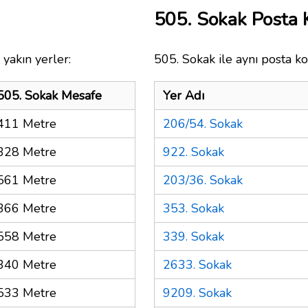
505. Sokak Posta
yakın yerler:
505. Sokak ile aynı posta ko
505. Sokak Mesafe
Yer Adı
411 Metre
206/54. Sokak
328 Metre
922. Sokak
561 Metre
203/36. Sokak
366 Metre
353. Sokak
558 Metre
339. Sokak
340 Metre
2633. Sokak
533 Metre
9209. Sokak