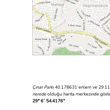
Çınar Parkı
40.178631 enlem ve 29.1151
nerede
olduğu harita merkezinde göste
29° 6´ 54.4176"
.