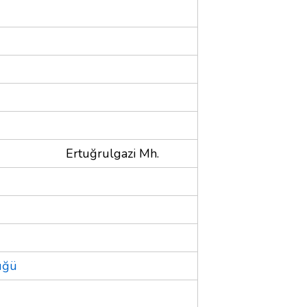
Ertuğrulgazi Mh.
üğü