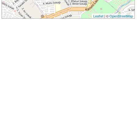
Leaflet
| ©
OpenStreetMap