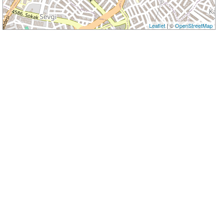
Leaflet
| ©
OpenStreetMap