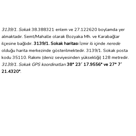
3139/1. Sokak
38.388321 enlem ve 27.122620 boylamda yer
almaktadır. Semt/Mahalle olarak Bozyaka Mh. ve Karabağlar
ilçesine bağlıdır.
3139/1. Sokak haritası
İzmir ili içinde
nerede
olduğu harita merkezinde gösterilmektedir. 3139/1. Sokak posta
kodu 35110. Rakımı (deniz seviyesinden yüksekliği) 128 metredir.
3139/1. Sokak GPS koordinatları
38° 23´ 17.9556" ve 27° 7´
21.4320"
.