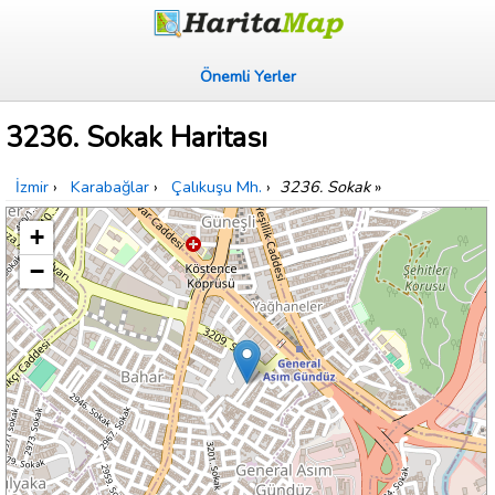
Önemli Yerler
3236. Sokak Haritası
İzmir
›
Karabağlar
›
Çalıkuşu Mh.
›
3236. Sokak
»
+
−