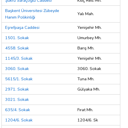
Şükrü Saraçoğlu Caddesi
Kılıç Reis Mh.
Başkent Üniversitesi Zübeyde
Yalı Mah.
Hanım Polikinliği
Eşrefpaşa Caddesi
Yenişehir Mh.
1501. Sokak
Umurbey Mh.
4558. Sokak
Barış Mh.
1145/3. Sokak
Yenişehir Mh.
3060. Sokak
3060. Sokak
5615/1. Sokak
Tuna Mh.
2971. Sokak
Gülyaka Mh.
3021. Sokak
635/4. Sokak
Fırat Mh.
1204/6. Sokak
1204/6. Sk