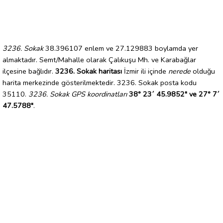
3236. Sokak
38.396107 enlem ve 27.129883 boylamda yer
almaktadır. Semt/Mahalle olarak Çalıkuşu Mh. ve Karabağlar
ilçesine bağlıdır.
3236. Sokak haritası
İzmir ili içinde
nerede
olduğu
harita merkezinde gösterilmektedir. 3236. Sokak posta kodu
35110.
3236. Sokak GPS koordinatları
38° 23´ 45.9852" ve 27° 7´
47.5788"
.