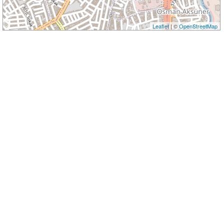
Leaflet
| ©
OpenStreetMap