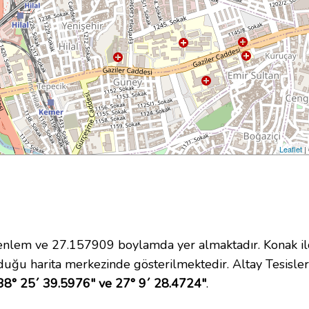
Leaflet
|
lem ve 27.157909 boylamda yer almaktadır. Konak ilç
uğu harita merkezinde gösterilmektedir. Altay Tesisle
38° 25´ 39.5976" ve 27° 9´ 28.4724"
.