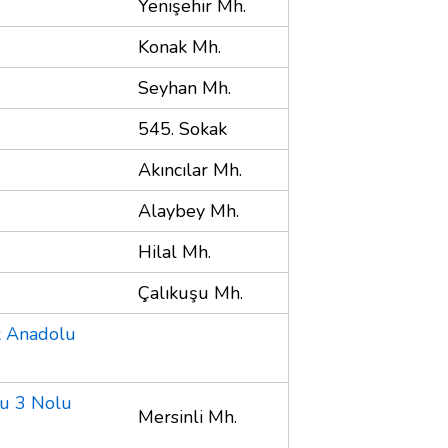
Yenişehir Mh.
Konak Mh.
Seyhan Mh.
545. Sokak
Akıncılar Mh.
Alaybey Mh.
Hilal Mh.
Çalıkuşu Mh.
k Anadolu
u 3 Nolu
Mersinli Mh.