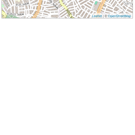
Leaflet
| ©
OpenStreetMap