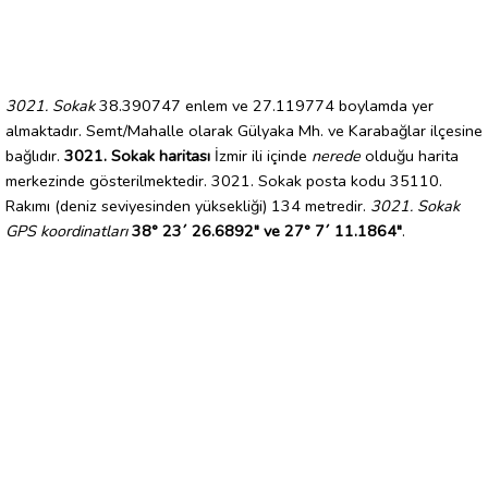
3021. Sokak
38.390747 enlem ve 27.119774 boylamda yer
almaktadır. Semt/Mahalle olarak Gülyaka Mh. ve Karabağlar ilçesine
bağlıdır.
3021. Sokak haritası
İzmir ili içinde
nerede
olduğu harita
merkezinde gösterilmektedir. 3021. Sokak posta kodu 35110.
Rakımı (deniz seviyesinden yüksekliği) 134 metredir.
3021. Sokak
GPS koordinatları
38° 23´ 26.6892" ve 27° 7´ 11.1864"
.