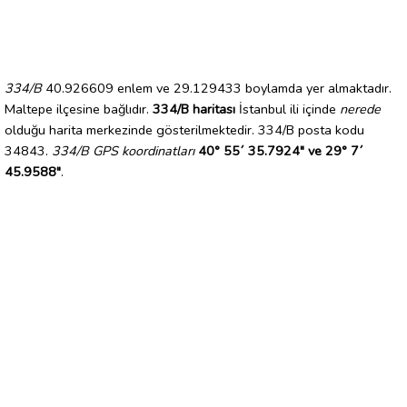
334/B
40.926609 enlem ve 29.129433 boylamda yer almaktadır.
Maltepe ilçesine bağlıdır.
334/B haritası
İstanbul ili içinde
nerede
olduğu harita merkezinde gösterilmektedir. 334/B posta kodu
34843.
334/B GPS koordinatları
40° 55´ 35.7924" ve 29° 7´
45.9588"
.