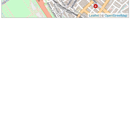
Leaflet
| ©
OpenStreetMap