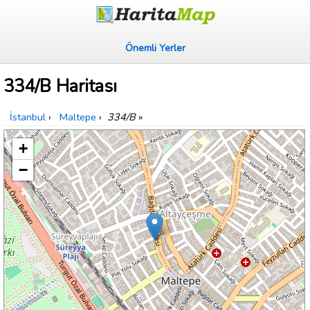
Önemli Yerler
334/B Haritası
İstanbul
›
Maltepe
›
334/B
»
+
−