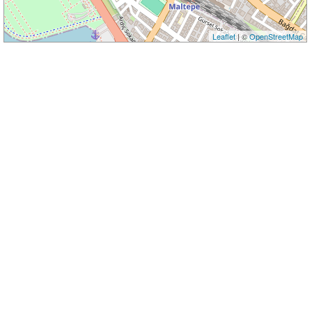
Leaflet
| ©
OpenStreetMap