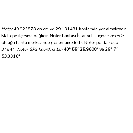
Noter
40.923878 enlem ve 29.131481 boylamda yer almaktadır.
Maltepe ilçesine bağlıdır.
Noter haritası
İstanbul ili içinde
nerede
olduğu harita merkezinde gösterilmektedir. Noter posta kodu
34844.
Noter GPS koordinatları
40° 55´ 25.9608" ve 29° 7´
53.3316"
.