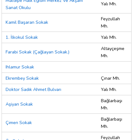
Maltepe Halk Eğitim Merkez Ve Akşam
Yalı Mh.
Sanat Okulu
Feyzullah
Kamil Başaran Sokak
Mh.
1. İlkokul Sokak
Yalı Mh.
Altayçeşme
Farabi Sokak (Çağlayan Sokak.)
Mh.
Ihlamur Sokak
Ekrembey Sokak
Çınar Mh.
Doktor Sadık Ahmet Bulvarı
Yalı Mh.
Bağlarbaşı
Aşiyan Sokak
Mh.
Bağlarbaşı
Çimen Sokak
Mh.
Feyzullah