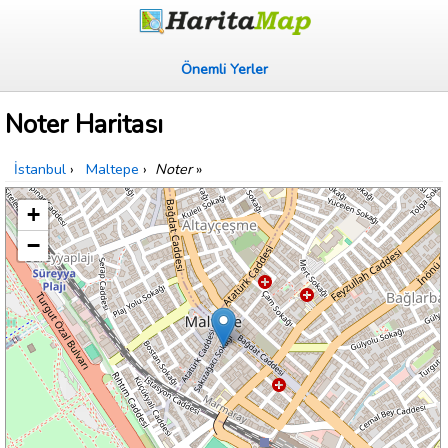
Önemli Yerler
Noter Haritası
İstanbul
›
Maltepe
›
Noter
»
+
−