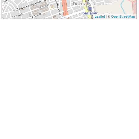
Leaflet
| ©
OpenStreetMap