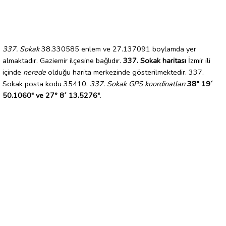
337. Sokak
38.330585 enlem ve 27.137091 boylamda yer
almaktadır. Gaziemir ilçesine bağlıdır.
337. Sokak haritası
İzmir ili
içinde
nerede
olduğu harita merkezinde gösterilmektedir. 337.
Sokak posta kodu 35410.
337. Sokak GPS koordinatları
38° 19´
50.1060" ve 27° 8´ 13.5276"
.