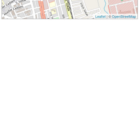
Leaflet
| ©
OpenStreetMap