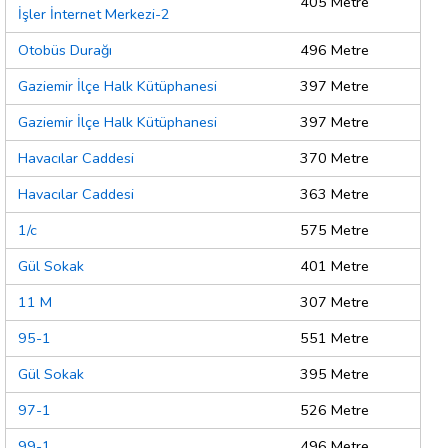
405 Metre
İşler İnternet Merkezi-2
Otobüs Durağı
496 Metre
Gaziemir İlçe Halk Kütüphanesi
397 Metre
Gaziemir İlçe Halk Kütüphanesi
397 Metre
Havacılar Caddesi
370 Metre
Havacılar Caddesi
363 Metre
1/c
575 Metre
Gül Sokak
401 Metre
11 M
307 Metre
95-1
551 Metre
Gül Sokak
395 Metre
97-1
526 Metre
99-1
496 Metre