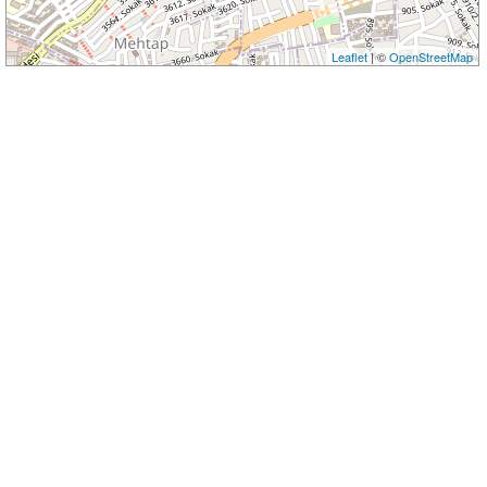
Leaflet
| ©
OpenStreetMap