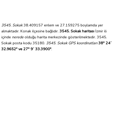
3545. Sokak
38.409157 enlem ve 27.159275 boylamda yer
almaktadır. Konak ilçesine bağlıdır.
3545. Sokak haritası
İzmir ili
içinde
nerede
olduğu harita merkezinde gösterilmektedir. 3545.
Sokak posta kodu 35180.
3545. Sokak GPS koordinatları
38° 24´
32.9652" ve 27° 9´ 33.3900"
.