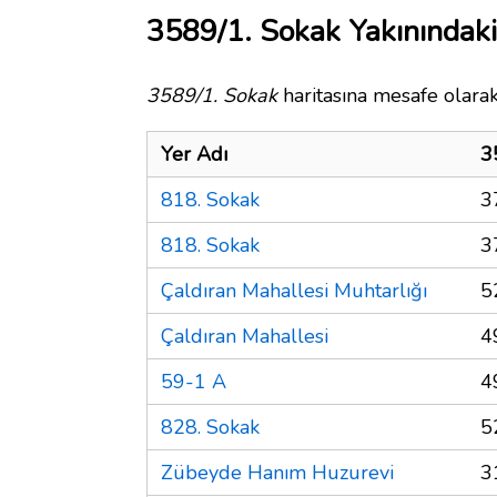
3589/1. Sokak Yakınındaki
3589/1. Sokak
haritasına mesafe olarak
Yer Adı
3
818. Sokak
3
818. Sokak
3
Çaldıran Mahallesi Muhtarlığı
5
Çaldıran Mahallesi
4
59-1 A
4
828. Sokak
5
Zübeyde Hanım Huzurevi
3