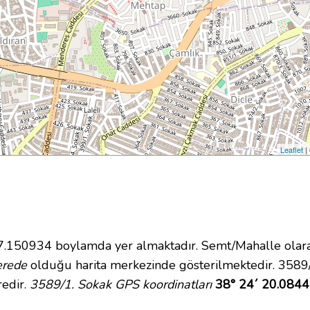
Leaflet
|
150934 boylamda yer almaktadır. Semt/Mahalle olarak L
erede
olduğu harita merkezinde gösterilmektedir. 3589
redir.
3589/1. Sokak GPS koordinatları
38° 24´ 20.0844