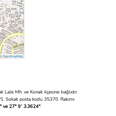
 ©
OpenStreetMap
ale Mh. ve Konak ilçesine bağlıdır.
/1. Sokak posta kodu 35370. Rakımı
" ve 27° 9´ 3.3624"
.