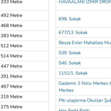
333 Metre
HAVAALANI İZMİR DROP
492 Metre
698. Sokak
468 Metre
677/13. Sokak
283 Metre
Beyza Evler Mahallesi Muh
512 Metre
539. Sokak
514 Metre
540. Sokak
447 Metre
1151/1. Sokak
291 Metre
Gaziemir 2 Nolu Merkez A
497 Metre
Merkez
219 Metre
Ptt-ulaştırma Okulları Şu
275 Metre
Hoş Seda Parkı