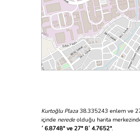
Kurtoğlu Plaza
38.335243 enlem ve 27.
içinde
nerede
olduğu harita merkezinde
´ 6.8748" ve 27° 8´ 4.7652"
.