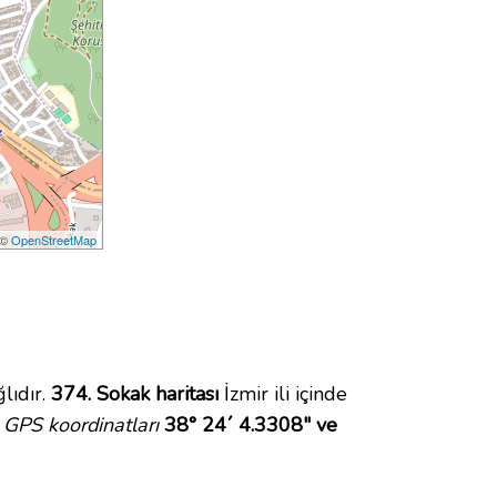
 ©
OpenStreetMap
lıdır.
374. Sokak haritası
İzmir ili içinde
GPS koordinatları
38° 24´ 4.3308" ve