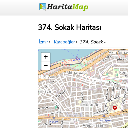
374. Sokak Haritası
İzmir
›
Karabağlar
›
374. Sokak
»
+
−