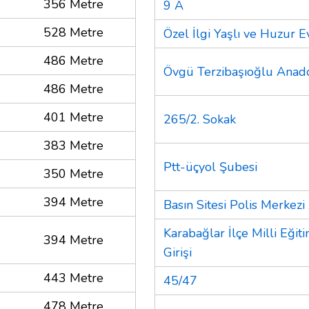
356 Metre
9 A
528 Metre
Özel İlgi Yaşlı ve Huzur E
486 Metre
Övgü Terzibaşıoğlu Anado
486 Metre
401 Metre
265/2. Sokak
383 Metre
Ptt-üçyol Şubesi
350 Metre
394 Metre
Basın Sitesi Polis Merkezi
Karabağlar İlçe Milli Eğ
394 Metre
Girişi
443 Metre
45/47
478 Metre