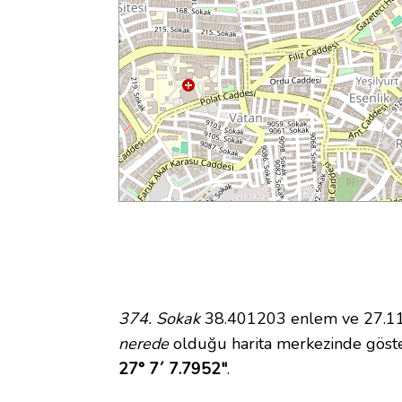
374. Sokak
38.401203 enlem ve 27.118
nerede
olduğu harita merkezinde göste
27° 7´ 7.7952"
.