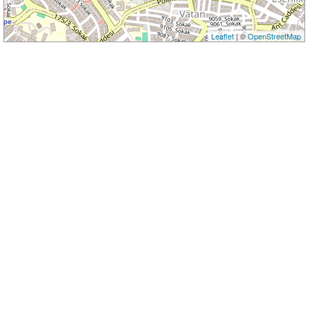
Leaflet
| ©
OpenStreetMap