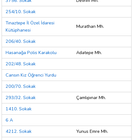
3756. Sokak
Devrim Mh.
254/10. Sokak
Tınaztepe İl Özel İdaresi
Murathan Mh.
Kütüphanesi
206/40. Sokak
Hasanağa Polis Karakolu
Adatepe Mh.
202/48. Sokak
Cansın Kız Öğrenci Yurdu
200/70. Sokak
293/32. Sokak
Çamlıpınar Mh.
1410. Sokak
6 A
4212. Sokak
Yunus Emre Mh.