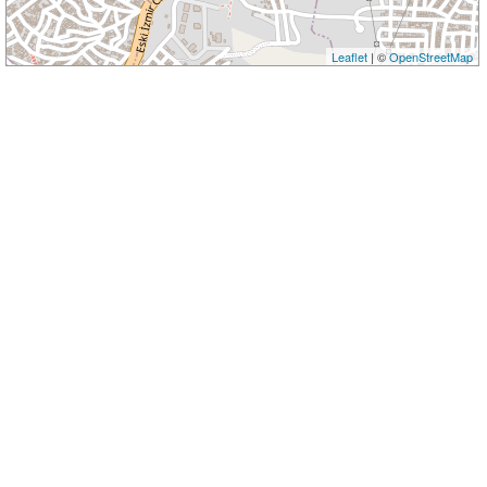
Leaflet
| ©
OpenStreetMap