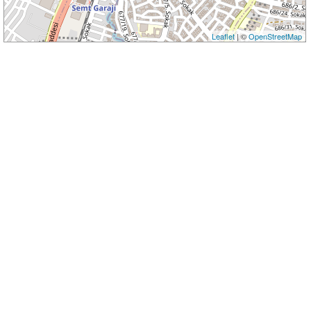
Leaflet
| ©
OpenStreetMap