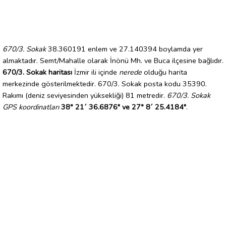
670/3. Sokak
38.360191 enlem ve 27.140394 boylamda yer
almaktadır. Semt/Mahalle olarak İnönü Mh. ve Buca ilçesine bağlıdır.
670/3. Sokak haritası
İzmir ili içinde
nerede
olduğu harita
merkezinde gösterilmektedir. 670/3. Sokak posta kodu 35390.
Rakımı (deniz seviyesinden yüksekliği) 81 metredir.
670/3. Sokak
GPS koordinatları
38° 21´ 36.6876" ve 27° 8´ 25.4184"
.