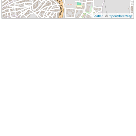
Leaflet
| ©
OpenStreetMap