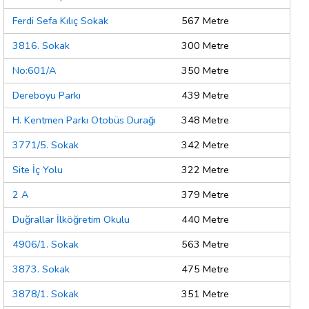
Ferdi Sefa Kılıç Sokak
567 Metre
3816. Sokak
300 Metre
No:601/A
350 Metre
Dereboyu Parkı
439 Metre
H. Kentmen Parkı Otobüs Durağı
348 Metre
3771/5. Sokak
342 Metre
Site İç Yolu
322 Metre
2 A
379 Metre
Duğrallar İlköğretim Okulu
440 Metre
4906/1. Sokak
563 Metre
3873. Sokak
475 Metre
3878/1. Sokak
351 Metre