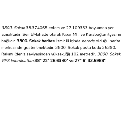
3800. Sokak
38.374065 enlem ve 27.109333 boylamda yer
almaktadır. Semt/Mahalle olarak Kibar Mh. ve Karabağlar ilçesine
bağlıdır.
3800. Sokak haritası
İzmir ili içinde
nerede
olduğu harita
merkezinde gösterilmektedir. 3800. Sokak posta kodu 35390.
Rakımı (deniz seviyesinden yüksekliği) 102 metredir.
3800. Sokak
GPS koordinatları
38° 22´ 26.6340" ve 27° 6´ 33.5988"
.