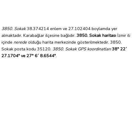
3850. Sokak
38.374214 enlem ve 27.102404 boylamda yer
almaktadır. Karabağlar ilçesine bağlıdır.
3850. Sokak haritası
İzmir ili
içinde
nerede
olduğu harita merkezinde gösterilmektedir. 3850.
Sokak posta kodu 35120.
3850. Sokak GPS koordinatları
38° 22´
27.1704" ve 27° 6´ 8.6544"
.