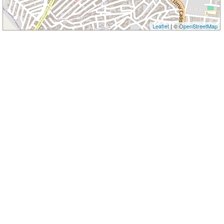
Leaflet
| ©
OpenStreetMap