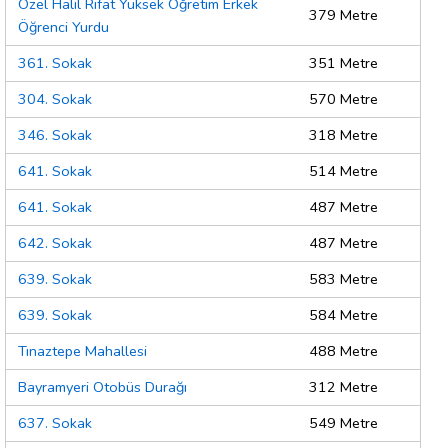
Özel Halil Rıfat Yüksek Öğretim Erkek
379 Metre
Öğrenci Yurdu
361. Sokak
351 Metre
304. Sokak
570 Metre
346. Sokak
318 Metre
641. Sokak
514 Metre
641. Sokak
487 Metre
642. Sokak
487 Metre
639. Sokak
583 Metre
639. Sokak
584 Metre
Tınaztepe Mahallesi
488 Metre
Bayramyeri Otobüs Durağı
312 Metre
637. Sokak
549 Metre