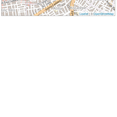
Leaflet
| ©
OpenStreetMap