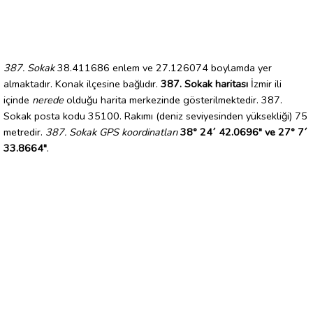
387. Sokak
38.411686 enlem ve 27.126074 boylamda yer
almaktadır. Konak ilçesine bağlıdır.
387. Sokak haritası
İzmir ili
içinde
nerede
olduğu harita merkezinde gösterilmektedir. 387.
Sokak posta kodu 35100. Rakımı (deniz seviyesinden yüksekliği) 75
metredir.
387. Sokak GPS koordinatları
38° 24´ 42.0696" ve 27° 7´
33.8664"
.