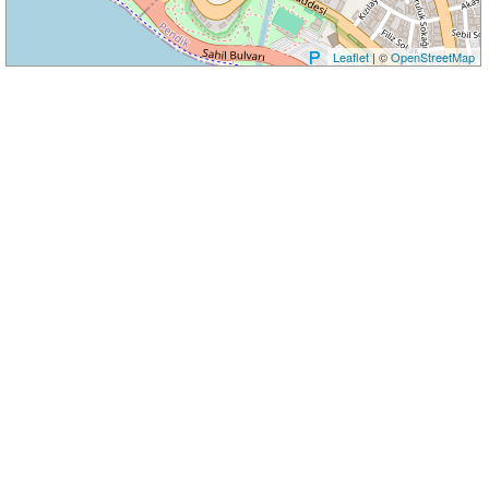
Leaflet
| ©
OpenStreetMap