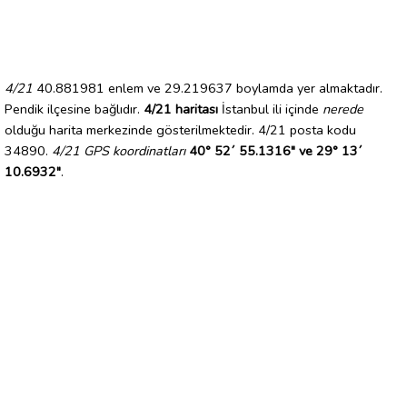
4/21
40.881981 enlem ve 29.219637 boylamda yer almaktadır.
Pendik ilçesine bağlıdır.
4/21 haritası
İstanbul ili içinde
nerede
olduğu harita merkezinde gösterilmektedir. 4/21 posta kodu
34890.
4/21 GPS koordinatları
40° 52´ 55.1316" ve 29° 13´
10.6932"
.