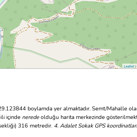
Leaflet
|
.123844 boylamda yer almaktadır. Semt/Mahalle olarak 
li içinde
nerede
olduğu harita merkezinde gösterilmekt
sekliği) 316 metredir.
4. Adalet Sokak GPS koordinatlar