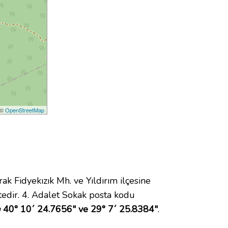
 ©
OpenStreetMap
Fidyekızık Mh. ve Yıldırım ilçesine
edir. 4. Adalet Sokak posta kodu
ı
40° 10´ 24.7656" ve 29° 7´ 25.8384"
.