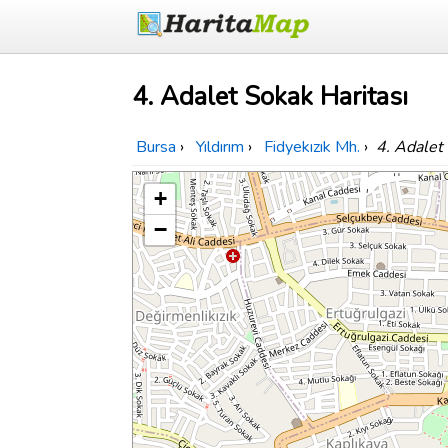
4. Adalet Sokak Haritası
Bursa
›
Yıldırım
›
Fidyekızık Mh.
›
4. Adalet
+
−