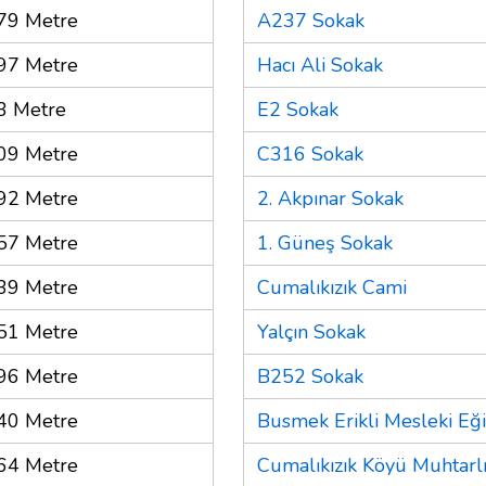
79 Metre
A237 Sokak
97 Metre
Hacı Ali Sokak
3 Metre
E2 Sokak
09 Metre
C316 Sokak
92 Metre
2. Akpınar Sokak
57 Metre
1. Güneş Sokak
39 Metre
Cumalıkızık Cami
51 Metre
Yalçın Sokak
96 Metre
B252 Sokak
40 Metre
Busmek Erikli Mesleki Eğ
64 Metre
Cumalıkızık Köyü Muhtarlı