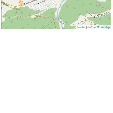
Leaflet
| ©
OpenStreetMap