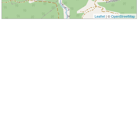
Leaflet
| ©
OpenStreetMap